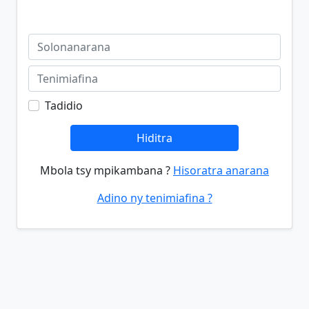
Tadidio
Hiditra
Mbola tsy mpikambana ?
Hisoratra anarana
Adino ny tenimiafina ?