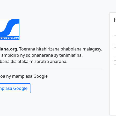
H
lana.org
. Toerana hitehirizana ohabolana malagasy.
ampidiro ny solonanarana sy tenimiafina.
ana dia afaka misoratra anarana.
koa ny mampiasa Google
piasa Google