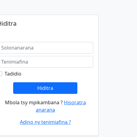
iditra
Tadidio
Hiditra
Mbola tsy mpikambana ?
Hisoratra
anarana
Adino ny tenimiafina ?