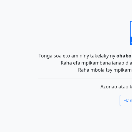
Tonga soa eto amin'ny takelaky ny
ohabo
Raha efa mpikambana ianao dia 
Raha mbola tsy mpikamb
Azonao atao 
Ham