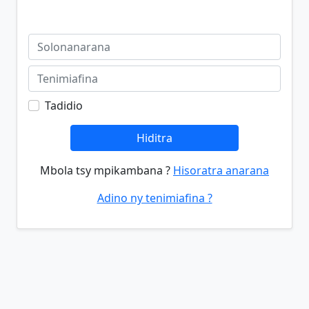
Tadidio
Hiditra
Mbola tsy mpikambana ?
Hisoratra anarana
Adino ny tenimiafina ?