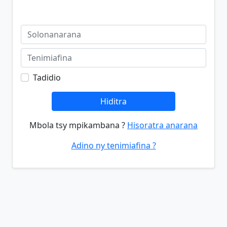
Tadidio
Hiditra
Mbola tsy mpikambana ?
Hisoratra anarana
Adino ny tenimiafina ?