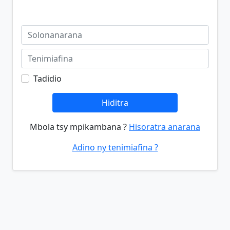
Tadidio
Hiditra
Mbola tsy mpikambana ?
Hisoratra anarana
Adino ny tenimiafina ?