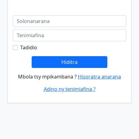
Tadidio
Hiditra
Mbola tsy mpikambana ?
Hisoratra anarana
Adino ny tenimiafina ?