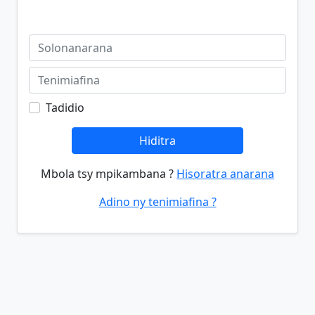
Tadidio
Hiditra
Mbola tsy mpikambana ?
Hisoratra anarana
Adino ny tenimiafina ?