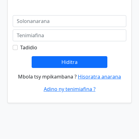
Tadidio
Hiditra
Mbola tsy mpikambana ?
Hisoratra anarana
Adino ny tenimiafina ?