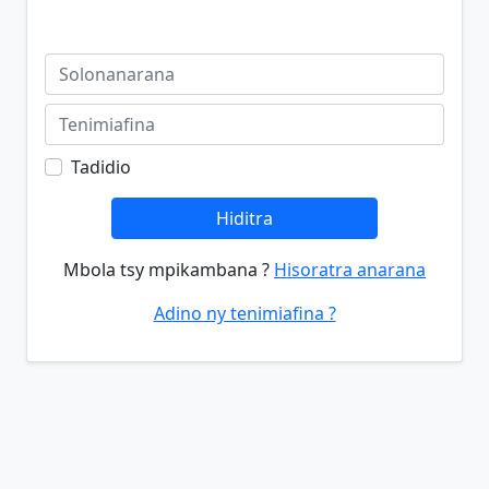
Tadidio
Hiditra
Mbola tsy mpikambana ?
Hisoratra anarana
Adino ny tenimiafina ?