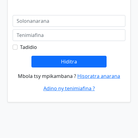
Tadidio
Hiditra
Mbola tsy mpikambana ?
Hisoratra anarana
Adino ny tenimiafina ?