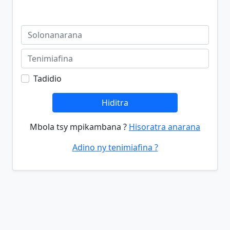
Tadidio
Hiditra
Mbola tsy mpikambana ?
Hisoratra anarana
Adino ny tenimiafina ?