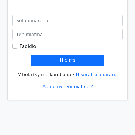
Tadidio
Hiditra
Mbola tsy mpikambana ?
Hisoratra anarana
Adino ny tenimiafina ?