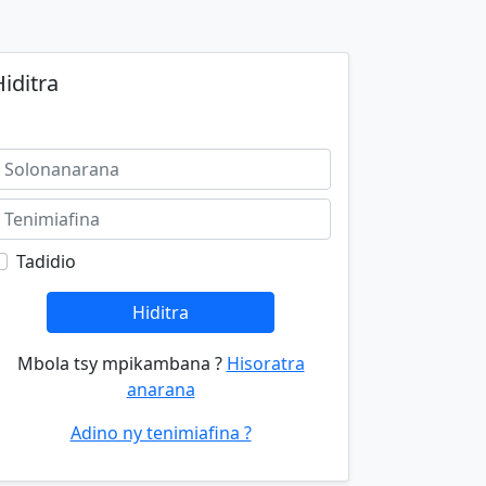
iditra
Tadidio
Hiditra
Mbola tsy mpikambana ?
Hisoratra
anarana
Adino ny tenimiafina ?