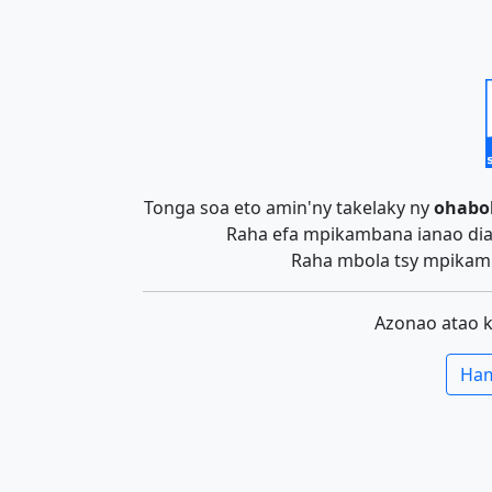
Tonga soa eto amin'ny takelaky ny
ohabo
Raha efa mpikambana ianao dia 
Raha mbola tsy mpikamb
Azonao atao 
Ham