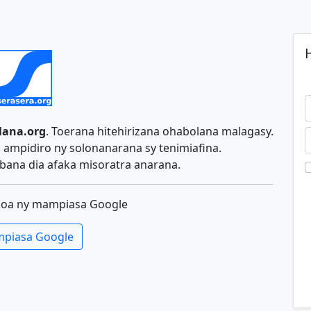
H
lana.org
. Toerana hitehirizana ohabolana malagasy.
ampidiro ny solonanarana sy tenimiafina.
ana dia afaka misoratra anarana.
koa ny mampiasa Google
piasa Google