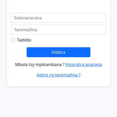
Tadidio
Hiditra
Mbola tsy mpikambana ?
Hisoratra anarana
Adino ny tenimiafina ?