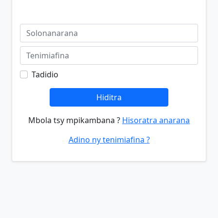
Tadidio
Hiditra
Mbola tsy mpikambana ?
Hisoratra anarana
Adino ny tenimiafina ?