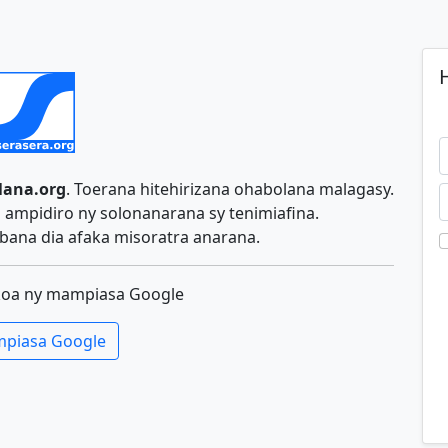
H
lana.org
. Toerana hitehirizana ohabolana malagasy.
ampidiro ny solonanarana sy tenimiafina.
ana dia afaka misoratra anarana.
koa ny mampiasa Google
piasa Google