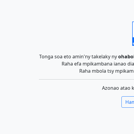
Tonga soa eto amin'ny takelaky ny
ohabo
Raha efa mpikambana ianao dia 
Raha mbola tsy mpikamb
Azonao atao 
Ham