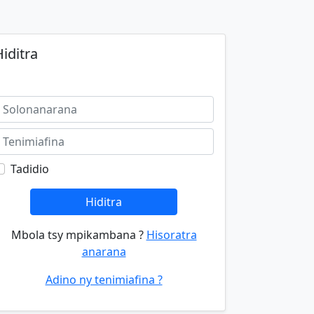
iditra
Tadidio
Hiditra
Mbola tsy mpikambana ?
Hisoratra
anarana
Adino ny tenimiafina ?