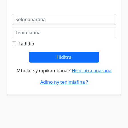
Tadidio
Hiditra
Mbola tsy mpikambana ?
Hisoratra anarana
Adino ny tenimiafina ?