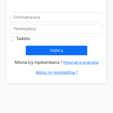
Tadidio
Hiditra
Mbola tsy mpikambana ?
Hisoratra anarana
Adino ny tenimiafina ?