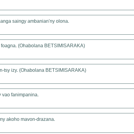
sanga saingy ambanian'ny olona.
oha foagna. (Ohabolana BETSIMISARAKA)
an-tsy izy. (Ohabolana BETSIMISARAKA)
 vao fanimpanina.
y ny akoho mavon-drazana.