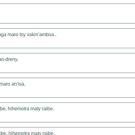
nga maro tsy vakin'amboa..
an-dreny.
maro an'isa.
ibe, hihemotra maty raibe.
ibe, hihemotra maty raibe.