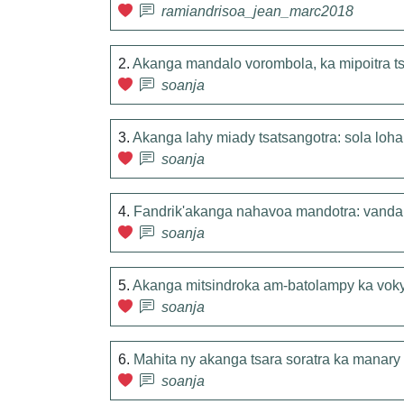
ramiandrisoa_jean_marc2018
2.
Akanga mandalo vorombola, ka mipoitra t
soanja
3.
Akanga lahy miady tsatsangotra: sola l
soanja
4.
Fandrik'akanga nahavoa mandotra: vand
soanja
5.
Akanga mitsindroka am-batolampy ka voky
soanja
6.
Mahita ny akanga tsara soratra ka manar
soanja