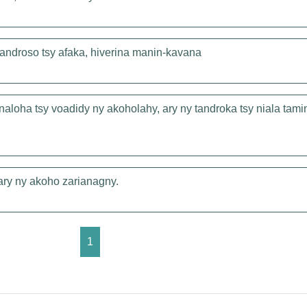
androso tsy afaka, hiverina manin-kavana
naloha tsy voadidy ny akoholahy, ary ny tandroka tsy niala tami
ary ny akoho zarianagny.
1