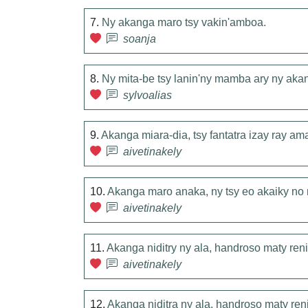
7.
Ny akanga maro tsy vakin'amboa.
soanja
8.
Ny mita-be tsy lanin'ny mamba ary ny aka
sylvoalias
9.
Akanga miara-dia, tsy fantatra izay ray am
aivetinakely
10.
Akanga maro anaka, ny tsy eo akaiky no 
aivetinakely
11.
Akanga niditry ny ala, handroso maty ren
aivetinakely
12.
Akanga niditra ny ala, handroso maty ren