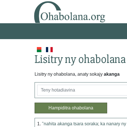
Lisitry ny ohabolana
Lisitry ny ohabolana, anaty sokajy
akanga
Hampiditra ohabolana
1.
"nahita akanga tsara soraka; ka nanary ny