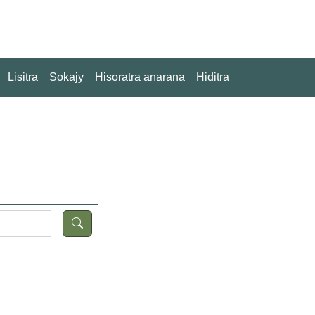
Lisitra
Sokajy
Hisoratra anarana
Hiditra