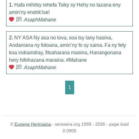
1.
Hafa mihitsy rehefa Tsiky sy Hehy no tazana eny
amin'ny endrik'ise!
AsaphMahane
2.
NY ASA Ny asa no lova, soa tsy lany hasina,
Andaniana ny fotoana, amin’ny fo sy saina. Fa ny fety
koa indraindray, fitsaharana masina, Hanangonana
hery hifohazana maraina. #Mahane
AsaphMahane
1
©
Eugene Heriniaina
- serasera.org 1999 - 2026 - page load
0.0905