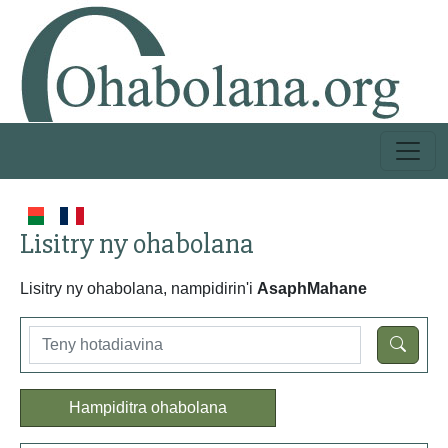
Lisitry ny ohabolana
Lisitry ny ohabolana, nampidirin'i
AsaphMahane
Hampiditra ohabolana