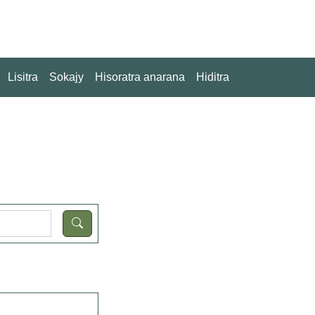
Lisitra
Sokajy
Hisoratra anarana
Hiditra