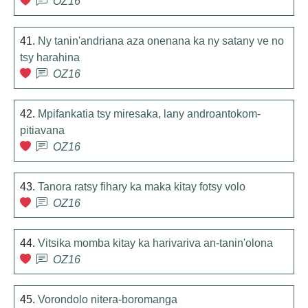
OZ16
41.
Ny tanin'andriana aza onenana ka ny satany ve no
tsy harahina
OZ16
42.
Mpifankatia tsy miresaka, lany androantokom-
pitiavana
OZ16
43.
Tanora ratsy fihary ka maka kitay fotsy volo
OZ16
44.
Vitsika momba kitay ka harivariva an-tanin'olona
OZ16
45.
Vorondolo nitera-boromanga