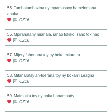
55.
Tambatambazina ny mpamosavy hamelomana
anaka
OZ16
56.
Mpirahalahy mianala, ianao tokiko izaho tokinao
OZ16
57.
Mijery fahoriana toy ny boka mitaratra
OZ16
58.
Mifanaratsy an-toerana toy ny bokan'i Leagna
OZ16
59.
Maimaika toy ny boka hanambady
OZ16