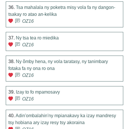
36.
Tsa mahalala ny poketra misy vola fa ny dangon-
tsakay ro atao an-kelika
OZ16
37.
Ny tsa tea ro miedika
OZ16
38.
Ny ômby hena, ny vola taratasy, ny tanimbary
fotaka fa ny ona ro ona
OZ16
39.
Izay to fo mpamosavy
OZ16
40.
Adin'ombalahin'ny mpianakavy ka izay mandresy
tsy hobiana ary izay resy tsy akoraina