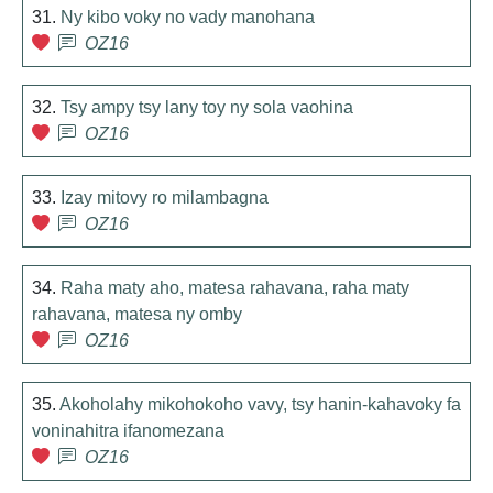
31.
Ny kibo voky no vady manohana
OZ16
32.
Tsy ampy tsy lany toy ny sola vaohina
OZ16
33.
Izay mitovy ro milambagna
OZ16
34.
Raha maty aho, matesa rahavana, raha maty
rahavana, matesa ny omby
OZ16
35.
Akoholahy mikohokoho vavy, tsy hanin-kahavoky fa
voninahitra ifanomezana
OZ16