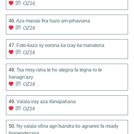
OZ16
46.
Aza manao fira hazo am-pihaviana
OZ16
47.
Foto-kazo sy vorona ka izay tia manatona
OZ16
48.
Tsa misy raha te ho ategna fa tegna ro te
hanagn'azy
OZ16
49.
Valala iray aza ifanapahana
OZ16
50.
Ny valala vôna agn'Isandra ko agnareo fa miady
fagnendezana