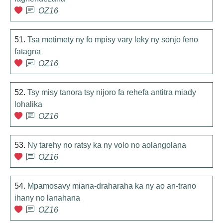
OZ16
51.
Tsa metimety ny fo mpisy vary leky ny sonjo feno
fatagna
OZ16
52.
Tsy misy tanora tsy nijoro fa rehefa antitra miady
lohalika
OZ16
53.
Ny tarehy no ratsy ka ny volo no aolangolana
OZ16
54.
Mpamosavy miana-draharaha ka ny ao an-trano
ihany no lanahana
OZ16