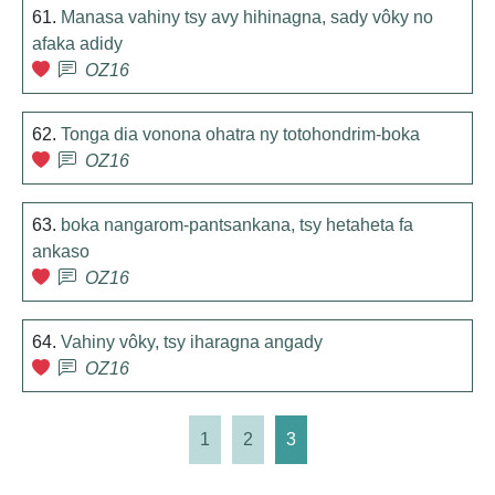
61.
Manasa vahiny tsy avy hihinagna, sady vôky no
afaka adidy
OZ16
62.
Tonga dia vonona ohatra ny totohondrim-boka
OZ16
63.
boka nangarom-pantsankana, tsy hetaheta fa
ankaso
OZ16
64.
Vahiny vôky, tsy iharagna angady
OZ16
1
2
3