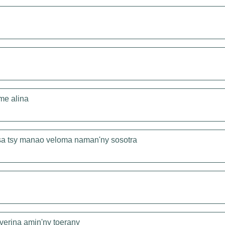
me alina
asa tsy manao veloma naman'ny sosotra
iverina amin'ny toerany