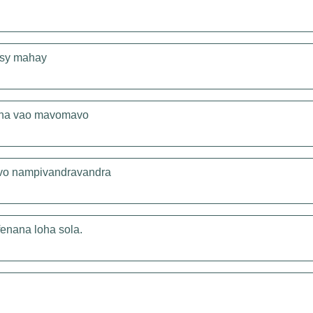
 tsy mahay
ana vao mavomavo
a vo nampivandravandra
enana loha sola.