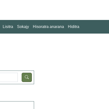
Lisitra
Sokajy
Hisoratra anarana
Hiditra