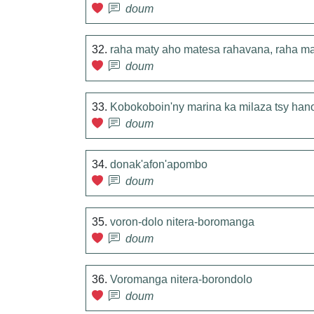
doum
32.
raha maty aho matesa rahavana, raha mat
doum
33.
Kobokoboin'ny marina ka milaza tsy han
doum
34.
donak'afon'apombo
doum
35.
voron-dolo nitera-boromanga
doum
36.
Voromanga nitera-borondolo
doum