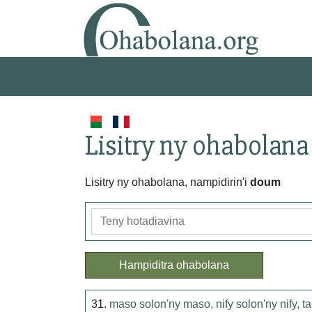
Lisitry ny ohabolana
Lisitry ny ohabolana, nampidirin'i
doum
Hampiditra ohabolana
31.
maso solon'ny maso, nify solon'ny nify, t