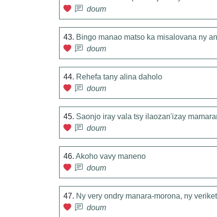
doum
43.
Bingo manao matso ka misalovana ny an
doum
44.
Rehefa tany alina daholo
doum
45.
Saonjo iray vala tsy ilaozan'izay mamara
doum
46.
Akoho vavy maneno
doum
47.
Ny very ondry manara-morona, ny verike
doum