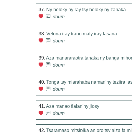
37.
Ny heloky ny ray tsy heloky ny zanaka
doum
38.
Velona iray trano maty iray fasana
doum
39.
Aza manararaotra tahaka ny banga miho
doum
40.
Tonga tsy miarahaba naman'ny tezitra l
doum
41.
Aza manao fialan'ny jiosy
doum
42.
Tsaramaso mitsipika anjoro tsy aiza fa m