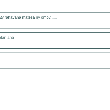
y rahavana matesa ny omby, .....
otaniana