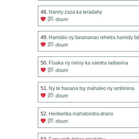
48.
Naniry zaza ka teradahy
doum
49.
Hamidio ny fanananao rehetra hamidy fa
doum
50.
Fisaka ny rariny ka sarotra tadiavina
doum
51.
Ny te hanana tsy mahaleo ny ambinina
doum
52.
Herikerika mahatondra-drano
doum