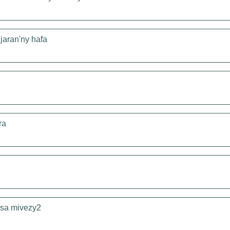
jaran'ny hafa
ra
tsa mivezy2