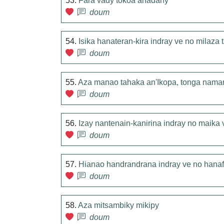
53.
Fara vady tokoa anadahy
doum
54.
Isika hanateran-kira indray ve no milaza
doum
55.
Aza manao tahaka an'Ikopa, tonga nam
doum
56.
Izay nantenain-kanirina indray no maik
doum
57.
Hianao handrandrana indray ve no hanaf
doum
58.
Aza mitsambiky mikipy
doum