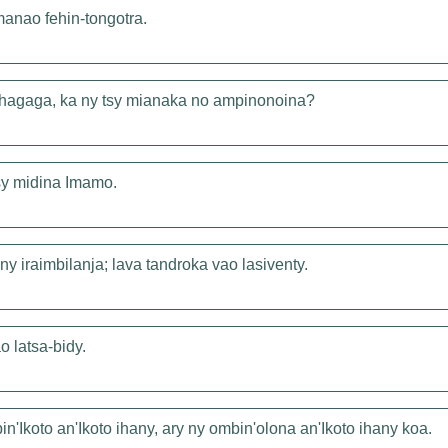
anao fehin-tongotra.
hagaga, ka ny tsy mianaka no ampinonoina?
tsy midina Imamo.
 iraimbilanja; lava tandroka vao lasiventy.
 latsa-bidy.
in'Ikoto an'Ikoto ihany, ary ny ombin'olona an'Ikoto ihany koa.