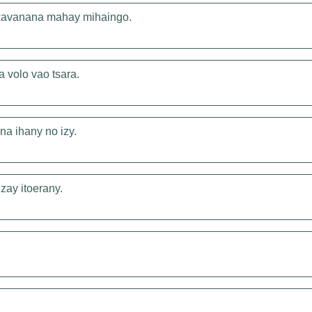
kavanana mahay mihaingo.
 volo vao tsara.
na ihany no izy.
zay itoerany.