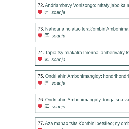
72.
Andriambavy Vonizongo: mitafy jabo ka m
soanja
73.
Nahoana no atao terak'ombin'Ambohima
soanja
74.
Tapia tsy miakatra Imerina, amberivatry 
soanja
75.
Ondrilahin'Ambohimangidy: hondrihondriny
soanja
76.
Ondrilahin'Ambohimangidy: tonga soa vao
soanja
77.
Aza manao tsitsik'ombin'Ibetsileo; ny omb