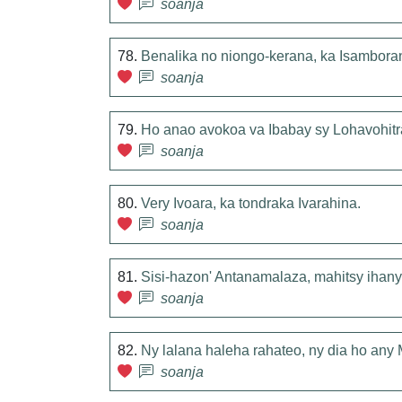
soanja
78.
Benalika no niongo-kerana, ka Isambora
soanja
79.
Ho anao avokoa va Ibabay sy Lohavohit
soanja
80.
Very Ivoara, ka tondraka Ivarahina.
soanja
81.
Sisi-hazon' Antanamalaza, mahitsy ihany
soanja
82.
Ny lalana haleha rahateo, ny dia ho any
soanja