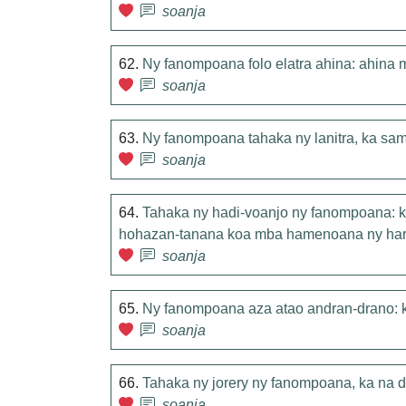
soanja
62.
Ny fanompoana folo elatra ahina: ahina 
soanja
63.
Ny fanompoana tahaka ny lanitra, ka samy
soanja
64.
Tahaka ny hadi-voanjo ny fanompoana: ka
hohazan-tanana koa mba hamenoana ny har
soanja
65.
Ny fanompoana aza atao andran-drano: ka
soanja
66.
Tahaka ny jorery ny fanompoana, ka na 
soanja