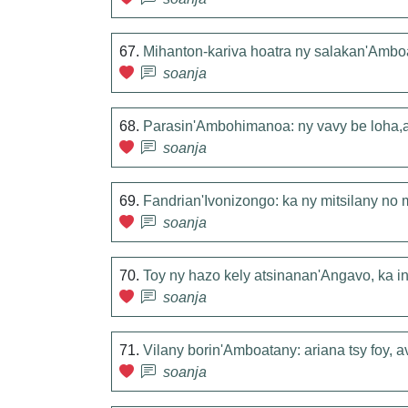
67.
Mihanton-kariva hoatra ny salakan'Ambo
soanja
68.
Parasin'Ambohimanoa: ny vavy be loha,ar
soanja
69.
Fandrian'Ivonizongo: ka ny mitsilany no 
soanja
70.
Toy ny hazo kely atsinanan'Angavo, ka in
soanja
71.
Vilany borin'Amboatany: ariana tsy foy, 
soanja