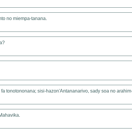
nto no miempa-tanana.
ra?
 fa tonotononana; sisi-hazon'Antananarivo, sady soa no arahi
 Mahavika.