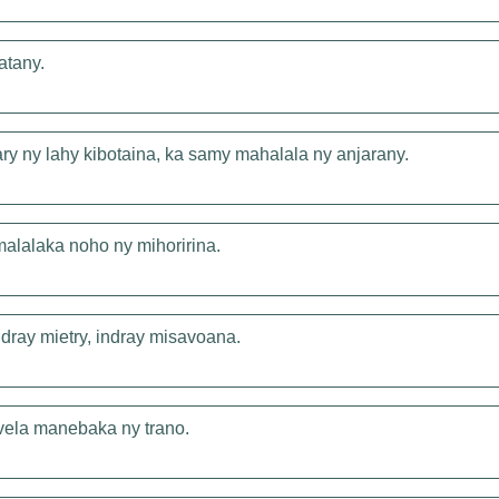
atany.
y ny lahy kibotaina, ka samy mahalala ny anjarany.
malalaka noho ny mihoririna.
dray mietry, indray misavoana.
avela manebaka ny trano.