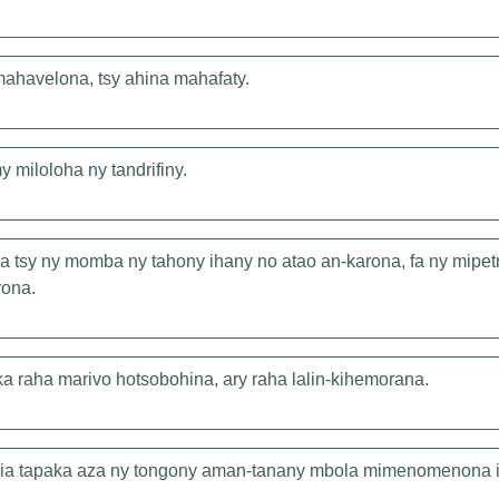
mahavelona, tsy ahina mahafaty.
 miloloha ny tandrifiny.
 tsy ny momba ny tahony ihany no atao an-karona, fa ny mipet
ona.
 raha marivo hotsobohina, ary raha lalin-kihemorana.
dia tapaka aza ny tongony aman-tanany mbola mimenomenona i