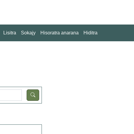
Lisitra
Sokajy
Hisoratra anarana
Hiditra