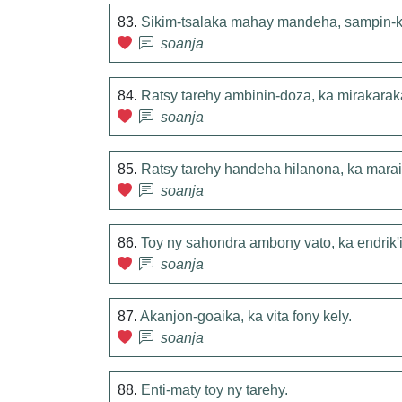
83.
Sikim-tsalaka mahay mandeha, sampin-
soanja
84.
Ratsy tarehy ambinin-doza, ka mirakaraka
soanja
85.
Ratsy tarehy handeha hilanona, ka marai
soanja
86.
Toy ny sahondra ambony vato, ka endrik'i
soanja
87.
Akanjon-goaika, ka vita fony kely.
soanja
88.
Enti-maty toy ny tarehy.