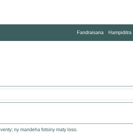
Fandraisana
Hampiditra
enty; ny mandeha fotsiny maty loso.