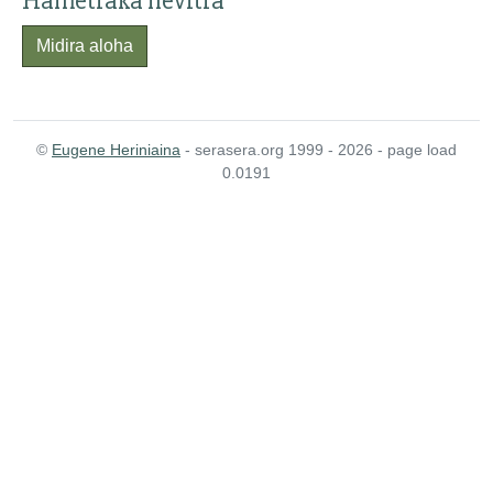
Hametraka hevitra
Midira aloha
©
Eugene Heriniaina
- serasera.org 1999 - 2026 - page load
0.0191