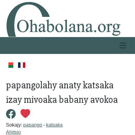
papangolahy anaty katsaka
izay mivoaka babany avokoa
Sokajy:
papango
-
katsaka
Ahitsio