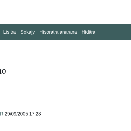
Lisitra
Sokajy
Hisoratra anarana
Hiditra
no
MR
29/09/2005 17:28