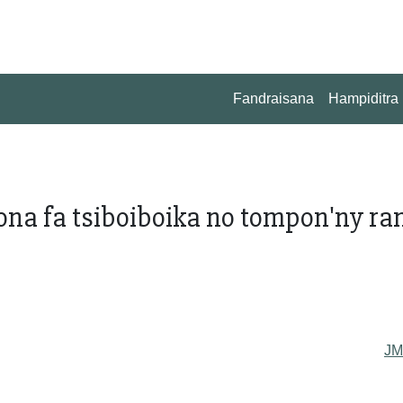
Fandraisana
Hampiditra
na fa tsiboiboika no tompon'ny ra
J