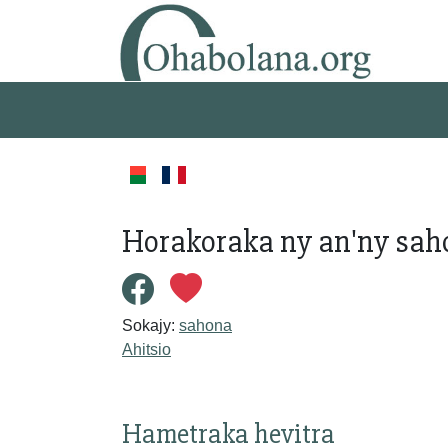
Horakoraka ny an'ny saho
Sokajy:
sahona
Ahitsio
Hametraka hevitra