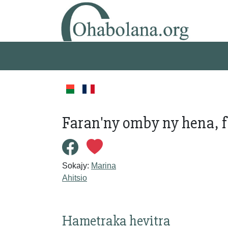
Faran'ny omby ny hena, f
Sokajy:
Marina
Ahitsio
Hametraka hevitra