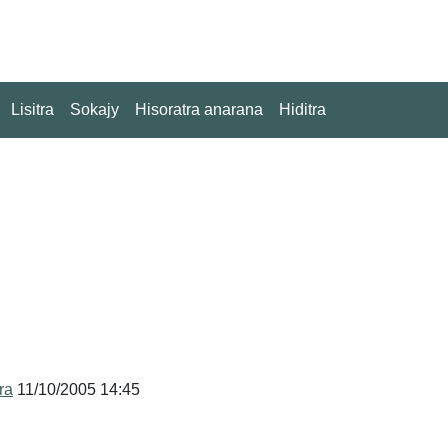
Lisitra
Sokajy
Hisoratra anarana
Hiditra
ra
11/10/2005 14:45