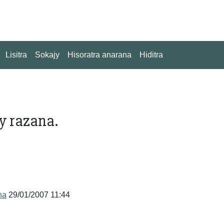
Lisitra
Sokajy
Hisoratra anarana
Hiditra
y razana.
na
29/01/2007 11:44