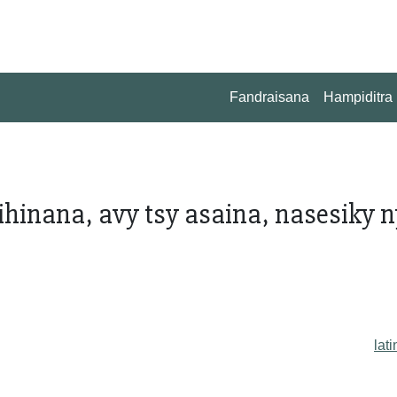
Fandraisana
Hampiditra
hinana, avy tsy asaina, nasesiky n
lati