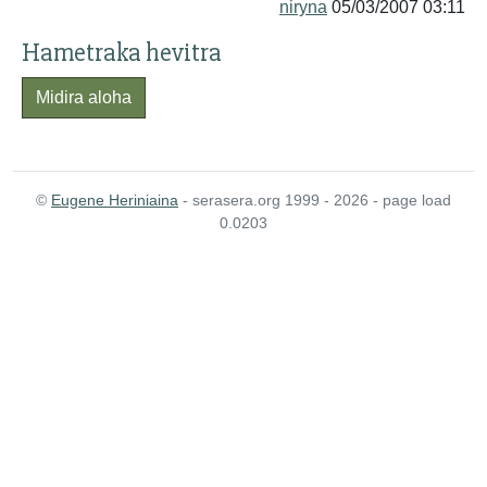
niryna
05/03/2007 03:11
Hametraka hevitra
Midira aloha
©
Eugene Heriniaina
- serasera.org 1999 - 2026 - page load
0.0203