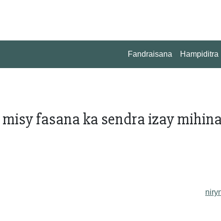
Fandraisana
Hampiditra
y misy fasana ka sendra izay mihin
niry