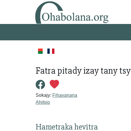
Fatra pitady izay tany ts
Sokajy:
Fihavanana
Ahitsio
Hametraka hevitra