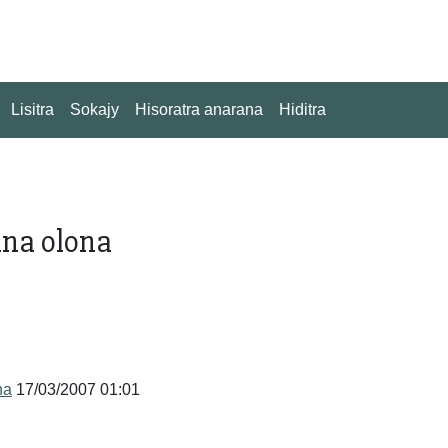
Lisitra
Sokajy
Hisoratra anarana
Hiditra
ana olona
na
17/03/2007 01:01