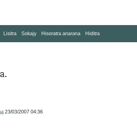
Lisitra
Sokajy
Hisoratra anarana
Hiditra
a.
na
23/03/2007 04:36