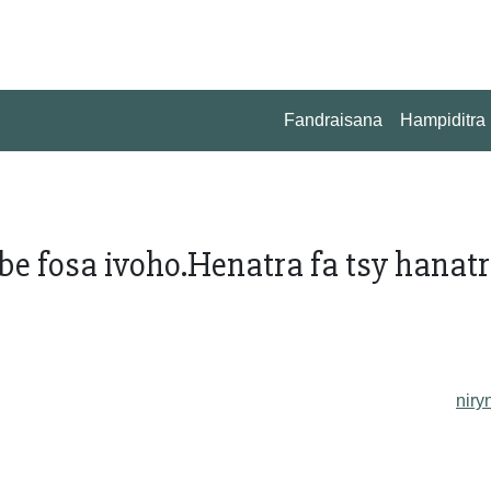
Fandraisana
Hampiditra
be fosa ivoho.Henatra fa tsy hanatr
niry