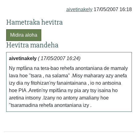
aivetinakely
17/05/2007 16:18
Hametraka hevitra
Midira aloha
Hevitra mandeha
aivetinakely
( 17/05/2007 16:24)
Ny mpfàna na tera-bao rehefa anontaniana de mamaly
lava hoe "tsara , na salama" .Misy maharary azy anefa
izy dia ny fitohizan'ny fanaintainana , io no antsoina
hoe PIA .Aretin'ny mpifàna ny pia ary tsy isaina ho
aretina intsony .Izany no antony amaliany hoe
"tsaramadina rehefa anontaniana izy .