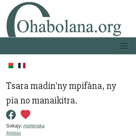
Tsara madin'ny mpifàna, ny
pia no manaikitra.
Sokajy:
mpiteraka
Ahitsio