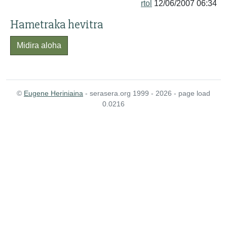
rtol
12/06/2007 06:34
Hametraka hevitra
Midira aloha
©
Eugene Heriniaina
- serasera.org 1999 - 2026 - page load
0.0216