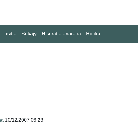
Lisitra
Sokajy
Hisoratra anarana
Hiditra
na
10/12/2007 06:23