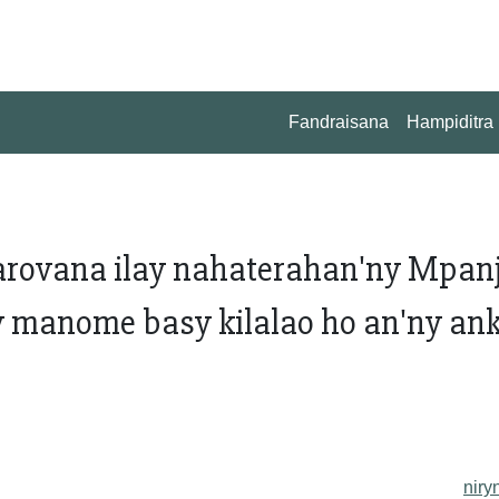
Fandraisana
Hampiditra
iarovana ilay nahaterahan'ny Mpan
manome basy kilalao ho an'ny ank
niry