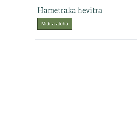
Hametraka hevitra
Midira aloha