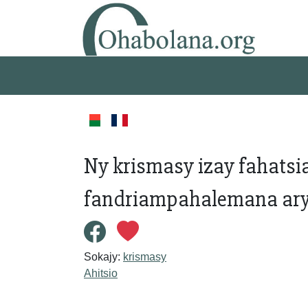
Ny krismasy izay fahats
fandriampahalemana ary 
Sokajy:
krismasy
Ahitsio