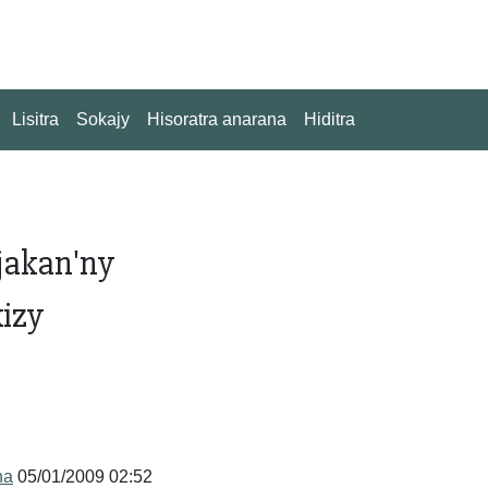
Lisitra
Sokajy
Hisoratra anarana
Hiditra
jakan'ny
izy
na
05/01/2009 02:52