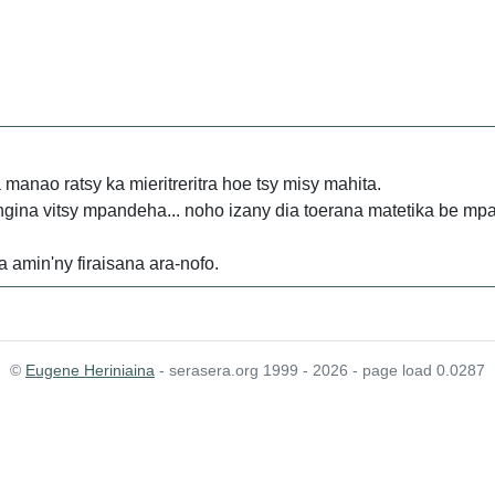
manao ratsy ka mieritreritra hoe tsy misy mahita.
gina vitsy mpandeha... noho izany dia toerana matetika be mpa
a amin'ny firaisana ara-nofo.
©
Eugene Heriniaina
- serasera.org 1999 - 2026 - page load 0.0287