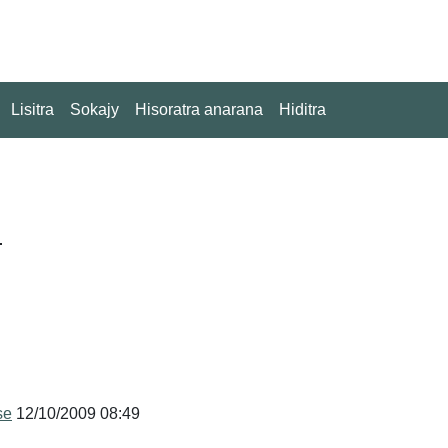
Lisitra
Sokajy
Hisoratra anarana
Hiditra
-
se
12/10/2009 08:49