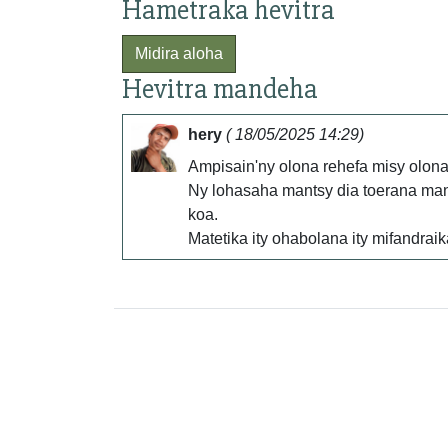
Hametraka hevitra
Midira aloha
Hevitra mandeha
hery
( 18/05/2025 14:29)
Ampisain'ny olona rehefa misy olona 
Ny lohasaha mantsy dia toerana man
koa.
Matetika ity ohabolana ity mifandraik