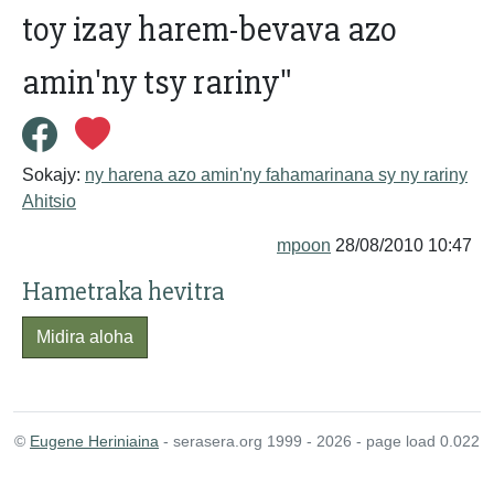
toy izay harem-bevava azo
amin'ny tsy rariny"
Sokajy:
ny harena azo amin'ny fahamarinana sy ny rariny
Ahitsio
mpoon
28/08/2010 10:47
Hametraka hevitra
Midira aloha
©
Eugene Heriniaina
- serasera.org 1999 - 2026 - page load 0.022