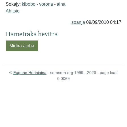
Sokajy:
kibobo
-
vorona
-
aina
Ahitsio
soanja
09/09/2010 04:17
Hametraka hevitra
Midira aloha
©
Eugene Heriniaina
- serasera.org 1999 - 2026 - page load
0.0069