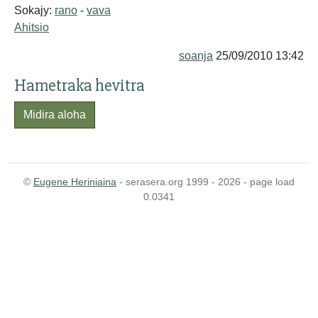
Sokajy:
rano
-
vava
Ahitsio
soanja
25/09/2010 13:42
Hametraka hevitra
Midira aloha
©
Eugene Heriniaina
- serasera.org 1999 - 2026 - page load
0.0341