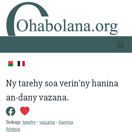
Ny tarehy soa verin'ny hanina
an-dany vazana.
Sokajy:
tarehy
-
vazana
-
hanina
Ahitsio