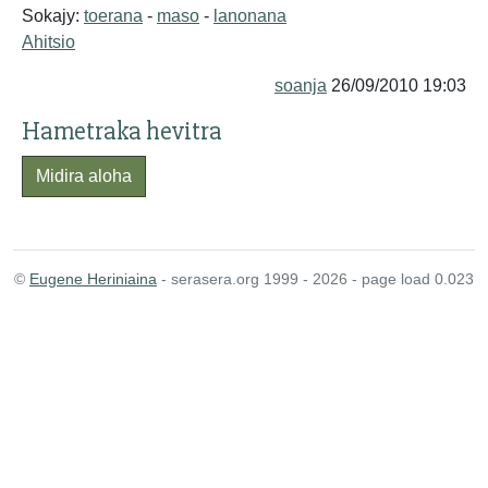
Sokajy:
toerana
-
maso
-
lanonana
Ahitsio
soanja
26/09/2010 19:03
Hametraka hevitra
Midira aloha
©
Eugene Heriniaina
- serasera.org 1999 - 2026 - page load 0.023