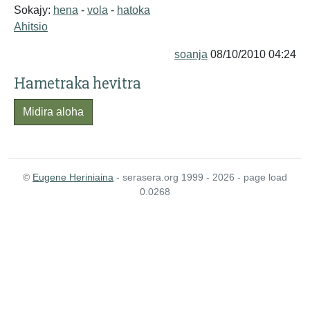
Sokajy:
hena
-
vola
-
hatoka
Ahitsio
soanja
08/10/2010 04:24
Hametraka hevitra
Midira aloha
©
Eugene Heriniaina
- serasera.org 1999 - 2026 - page load
0.0268