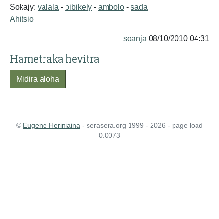
Sokajy:
valala
-
bibikely
-
ambolo
-
sada
Ahitsio
soanja
08/10/2010 04:31
Hametraka hevitra
Midira aloha
©
Eugene Heriniaina
- serasera.org 1999 - 2026 - page load
0.0073