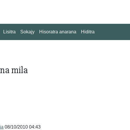
Lisitra
Sokajy
Hisoratra anarana
Hiditra
na mila
ja
08/10/2010 04:43