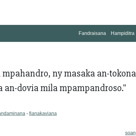
Fandraisana
Hampiditra
a mpahandro, ny masaka an-tokona
a an-dovia mila mpampandroso."
fandaminana
-
fianakaviana
soan