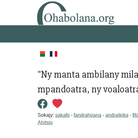
"Ny manta ambilany mil
mpandoatra, ny voaloatr
Sokajy:
sakafo
-
fandrahoana
-
andraikitra
-
fi
Ahitsio