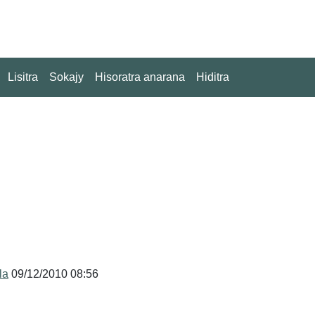
Lisitra
Sokajy
Hisoratra anarana
Hiditra
la
09/12/2010 08:56