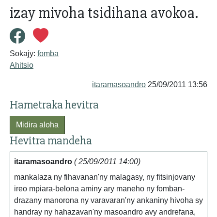
izay mivoha tsidihana avokoa.
Sokajy:
fomba
Ahitsio
itaramasoandro
25/09/2011 13:56
Hametraka hevitra
Midira aloha
Hevitra mandeha
itaramasoandro
( 25/09/2011 14:00)
mankalaza ny fihavanan'ny malagasy, ny fitsinjovany
ireo mpiara-belona aminy ary maneho ny fomban-
drazany manorona ny varavaran'ny ankaniny hivoha sy
handray ny hahazavan'ny masoandro avy andrefana,