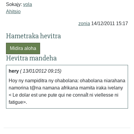
Sokajy:
vola
Ahitsio
zonia
14/12/2011 15:17
Hametraka hevitra
Midira aloha
Hevitra mandeha
hery
( 13/01/2012 09:15)
Hoy ny nampiditra ny ohabolana: ohabolana niarahana
namorina t@na namana afrikana mamita iraka ivelany
< Le dolar est une pute qui ne connaît ni viellesse ni
fatigue>.