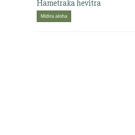
Hametraka hevitra
Midira aloha