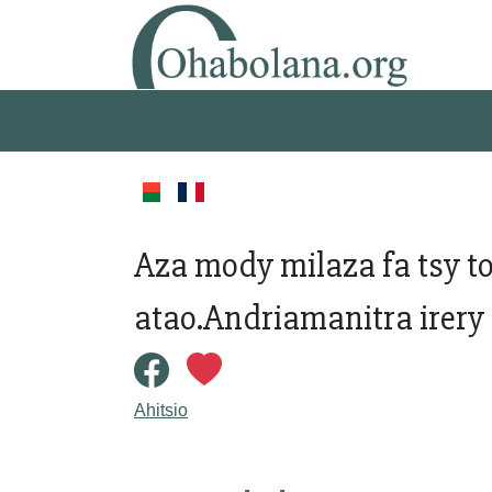
Aza mody milaza fa tsy t
atao.Andriamanitra irery
Ahitsio