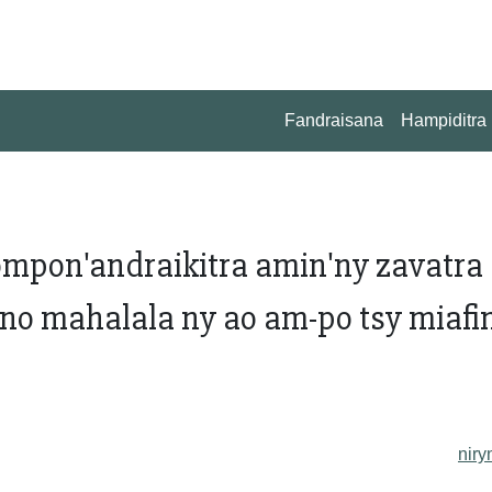
Fandraisana
Hampiditra
ompon'andraikitra amin'ny zavatra
 no mahalala ny ao am-po tsy miafi
niry